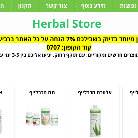
נפוצות
מידע נוסף
צור קשר
תקנון
המ
Herbal Store
ילכם 7% הנחה על כל האתר ברכישות מעל 640 ש"ח
קוד הקופון: 0707
צרים חדשים ומקוריים, עם תוקף רחוק, יגיעו אליכם בין 3-5 ימי עסקים
ייף
אלוורה הרבלייף
תה הרבלייף
א