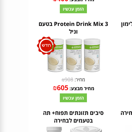
הזמן עכשיו
3 Protein Drink Mix בטעם
וניל
₪
908
מחיר:
₪
605
מחיר מבצע:
הזמן עכשיו
סיבים תזונתים תפוח+ תה
בטעמים לבחירה