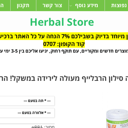
נפוצות
מידע נוסף
צור קשר
תקנון
המ
Herbal Store
ילכם 7% הנחה על כל האתר ברכישות מעל 640 ש"ח
קוד הקופון: 0707
צרים חדשים ומקוריים, עם תוקף רחוק, יגיעו אליכם בין 3-5 ימי עסקים
סילון הרבלייף מעולה לירידה במשקל! הרב
מחיר:
881
₪