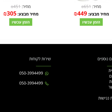
₪
451
₪
651
מחיר:
מחיר:
₪
305
₪
449
מחיר מבצע:
מחיר מבצע:
הזמן עכשיו
הזמן עכשיו
ם נוספים
שירות לקוחות
ת
050-3994499
ם
ת
050-3994499
ר
 נגישות