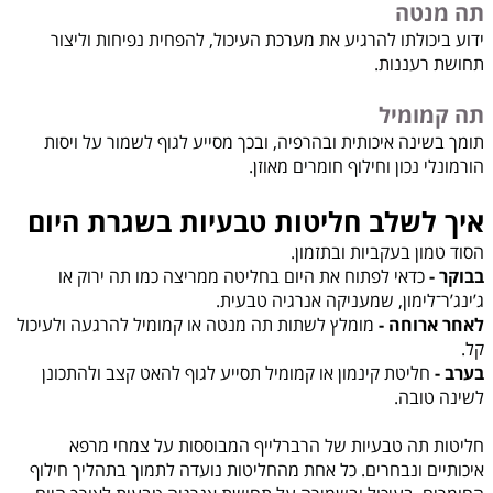
תה מנטה
ידוע ביכולתו להרגיע את מערכת העיכול, להפחית נפיחות וליצור
תחושת רעננות.
תה קמומיל
תומך בשינה איכותית ובהרפיה, ובכך מסייע לגוף לשמור על ויסות
הורמונלי נכון וחילוף חומרים מאוזן.
איך לשלב חליטות טבעיות בשגרת היום
הסוד טמון בעקביות ובתזמון.
בבוקר -
כדאי לפתוח את היום בחליטה ממריצה כמו תה ירוק או
ג’ינג’ר־לימון, שמעניקה אנרגיה טבעית.
לאחר ארוחה -
מומלץ לשתות תה מנטה או קמומיל להרגעה ולעיכול
קל.
בערב -
חליטת קינמון או קמומיל תסייע לגוף להאט קצב ולהתכונן
לשינה טובה.
חליטות תה טבעיות של הרברלייף
המבוססות על צמחי מרפא
איכותיים ונבחרים. כל אחת מהחליטות נועדה לתמוך בתהליך חילוף