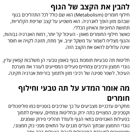
להבין את הקצב של הגוף
חילוף חומרים (Metabolism) הוא שם כולל לכל התהליכים בגוף
שבהם מזון הופך לאנרגיה. הוא משפיע על קצב שריפת הקלוריות,
תחושת החיוניות והאיזון הכללי.
כאשר חילוף החומרים מאוזן - העיכול קל יותר, רמות האנרגיה גבוהות,
והגוף מצליח לשמור על משקל יציב. אך מתח, תזונה לקויה או חוסר
שינה עלולים להאט את הקצב הזה.
חליטות תה טבעיות תומכות בגוף באופן טבעי: הן משלבות קפאין עדין,
נוגדי חמצון ורכיבים צמחיים פעילים המסייעים לעורר את מערכת
העיכול, לשפר ספיגה של רכיבי מזון ולתמוך בזרימת אנרגיה תקינה.
מה אומר המדע על תה טבעי וחילוף
חומרים
מחקרים עדכניים מצביעים על כך שרכיבים בוטניים כמו פוליפנולים
וקטכינים, המצויים בתה ירוק ובחליטות צמחים, עשויים לתמוך
בפעילות האנזימים בתאי הגוף ולעודד תהליכי פירוק שומנים.
נוגדי החמצון שבתוך העלים מגנים על התאים מפני נזק חמצוני,
ומאפשרים למערכת המטבולית לעבוד ביעילות רבה יותר.