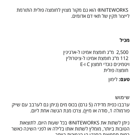
NITEWORKS® הוא גם מקור מצוין לחומצה פולית התורמת
לייצור תקין של תאי דם אדומים.
מכיל
2,500 מ"ג חומצת אמינו ל-ארגינין
112 מ"ג חומצת אמינו ל-ציטרולין
ויטמינים נוגדי חמצון C ו-E
חומצה פולית
טעם:
לימון
שימוש
ערבבו כפית מדידה (5 גרם) בכוס מים (ניתן גם לערבב עם שייק
פורמולה 1, סודה או מיץ). צרכו מנת הגשה אחת ליום.
ניתן לשתות את NITEWORKS® בכל שעות היום. לתוצאות
הטובות ביותר, מומלץ לשתות אותו בלילה או לפני השינה כאשר
רמות תחמוצת החנקן הן הנמוכות ביותר.