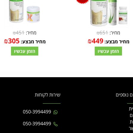
₪
451
₪
651
מחיר:
מחיר:
₪
305
₪
449
מחיר מבצע:
מחיר מבצע:
הזמן עכשיו
הזמן עכשיו
ם נוספים
שירות לקוחות
ת
050-3994499
ם
ת
050-3994499
ר