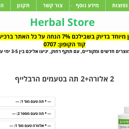
נפוצות
מידע נוסף
צור קשר
תקנון
המ
Herbal Store
ילכם 7% הנחה על כל האתר ברכישות מעל 640 ש"ח
קוד הקופון: 0707
צרים חדשים ומקוריים, עם תוקף רחוק, יגיעו אליכם בין 3-5 ימי עסקים
2 אלורה+2 תה בטעמים הרבלייף